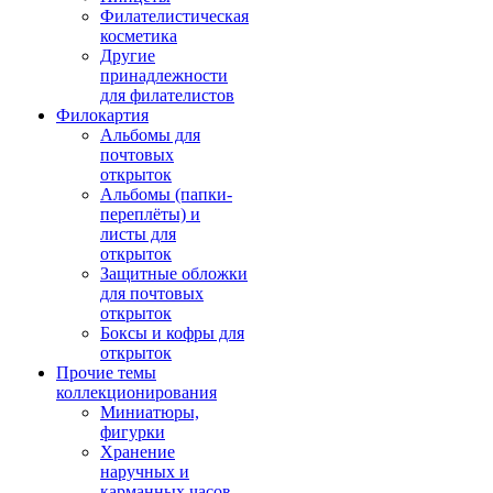
Филателистическая
косметика
Другие
принадлежности
для филателистов
Филокартия
Альбомы для
почтовых
открыток
Альбомы (папки-
переплёты) и
листы для
открыток
Защитные обложки
для почтовых
открыток
Боксы и кофры для
открыток
Прочие темы
коллекционирования
Миниатюры,
фигурки
Хранение
наручных и
карманных часов