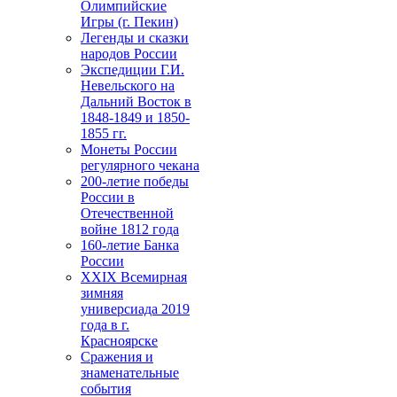
Олимпийские
Игры (г. Пекин)
Легенды и сказки
народов России
Экспедиции Г.И.
Невельского на
Дальний Восток в
1848-1849 и 1850-
1855 гг.
Монеты России
регулярного чекана
200-летие победы
России в
Отечественной
войне 1812 года
160-летие Банка
России
ХХIХ Всемирная
зимняя
универсиада 2019
года в г.
Красноярске
Сражения и
знаменательные
события