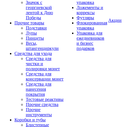
Значок с
упаковка
георгиевской
Ложементы и
лентой к Дню
коррексы
Победы
Футляры
Акции
Прочие товары
Флокированная
Подставки
упаковка
Лупы
Упаковка для
Пинцеты
ежедневников
Весы,
и бизнес
штангенциркули
подарков
Средства для ухода
Средства для
чистки и
полировки монет
Средства для
консервации монет
Средства для
нанесения
покрытия
Тестовые реактивы
Прочие средства
Прочие
инструменты
Коробки и тубы
Блистерные