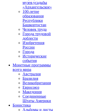
музея-усадьбы
«Архангельское»
100-летие
образования
Республики
Башкортостан
Человек труда
Города трудовой
доблести
Изобретения
России
Города
Исторические
события
Монетные программы
всего мира
Австралия
Бразилия
Великобритания
Евросоюз
Македония
Соединенные
Штаты Америки
Бонистика
Альбомы и листы