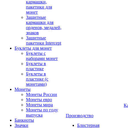
кармашки,
пакетики для
монет
Защитные
кармашки для
орденов, медалей,
знаков
Защитные
пакетики Intercept
Буклеты для монет
Буклеты с
наборами монет
Буклеты в
пластике
Буклеты в
пластике (с
монетами)
Монеты
Монеты России
Монеты евро
Монеты мира
К
Монеты по году
выпуска
Производство
Банкноты
Значки
Блистерная