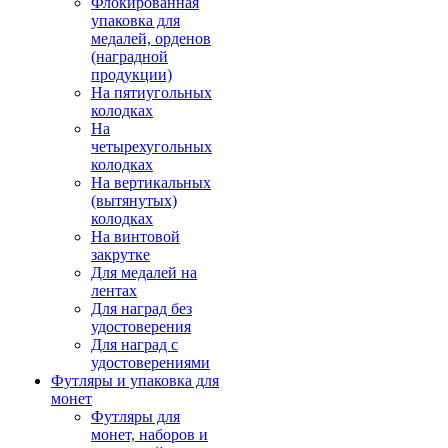
Флокированная
упаковка для
медалей, орденов
(наградной
продукции)
На пятиугольных
колодках
На
четырехугольных
колодках
На вертикальных
(вытянутых)
колодках
На винтовой
закрутке
Для медалей на
лентах
Для наград без
удостоверения
Для наград с
удостоверениями
Футляры и упаковка для
монет
Футляры для
монет, наборов и