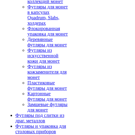
коллекций монет
Футляры для монет
в капсулах
Quadrum, Slabs,
холдерах
Флокированная
упаковка для монет
Деревянные
футляры для монет
Футляры из
искусственной
кожи для монет
Футляры из
кожзаменителя для
монет
Пластиковые
футляры для монет
Картонные
футляры для монет
Замшевые футляры
для монет
Футляры под слитки из
драг. металлов
Футляры и упаковка для
столовых приборов