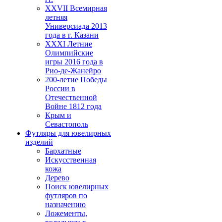
XXVII Всемирная
летняя
Универсиада 2013
года в г. Казани
XXXI Летние
Олимпийские
игры 2016 года в
Рио-де-Жанейро
200-летие Победы
России в
Отечественной
Войне 1812 года
Крым и
Севастополь
Футляры для ювелирных
изделий
Бархатные
Искусственная
кожа
Дерево
Поиск ювелирных
футляров по
назначению
Ложементы,