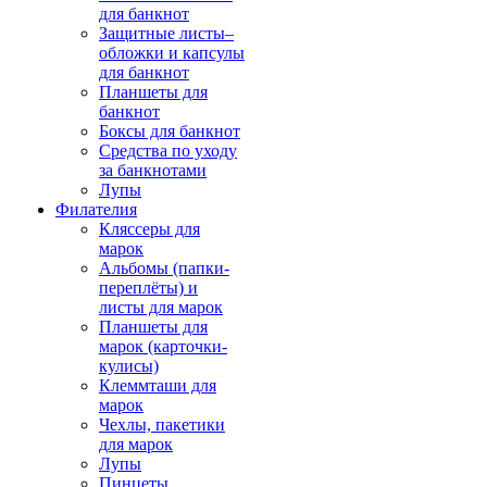
для банкнот
Защитные листы–
обложки и капсулы
для банкнот
Планшеты для
банкнот
Боксы для банкнот
Средства по уходу
за банкнотами
Лупы
Филателия
Кляссеры для
марок
Альбомы (папки-
переплёты) и
листы для марок
Планшеты для
марок (карточки-
кулисы)
Клеммташи для
марок
Чехлы, пакетики
для марок
Лупы
Пинцеты