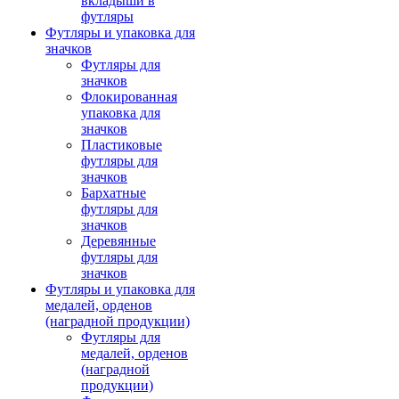
вкладыши в
футляры
Футляры и упаковка для
значков
Футляры для
значков
Флокированная
упаковка для
значков
Пластиковые
футляры для
значков
Бархатные
футляры для
значков
Деревянные
футляры для
значков
Футляры и упаковка для
медалей, орденов
(наградной продукции)
Футляры для
медалей, орденов
(наградной
продукции)