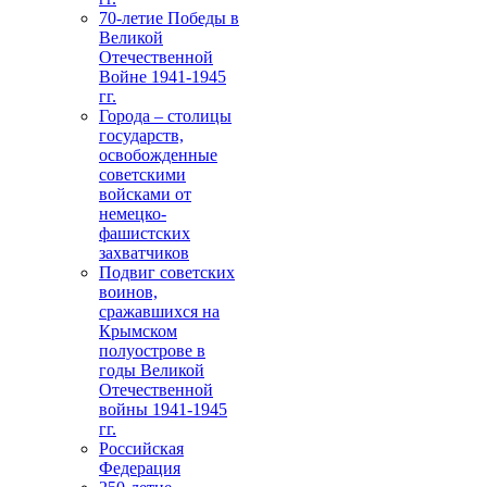
70-летие Победы в
Великой
Отечественной
Войне 1941-1945
гг.
Города – столицы
государств,
освобожденные
советскими
войсками от
немецко-
фашистских
захватчиков
Подвиг советских
воинов,
сражавшихся на
Крымском
полуострове в
годы Великой
Отечественной
войны 1941-1945
гг.
Российская
Федерация