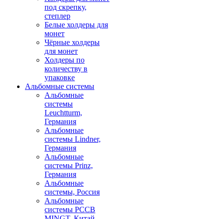
под скрепку,
степлер
Белые холдеры для
монет
Чёрные холдеры
для монет
Холдеры по
количеству в
упаковке
Альбомные системы
Альбомные
системы
Leuchtturm,
Германия
Альбомные
системы Lindner,
Германия
Альбомные
системы Prinz,
Германия
Альбомные
системы, Россия
Альбомные
системы PCCB
MINGT, Китай