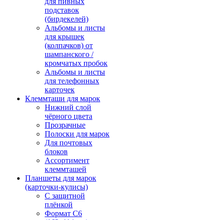
для пивных
подставок
(бирдекелей)
Альбомы и листы
для крышек
(колпачков) от
шампанского /
кромчатых пробок
Альбомы и листы
для телефонных
карточек
Клеммташи для марок
Нижний слой
чёрного цвета
Прозрачные
Полоски для марок
Для почтовых
блоков
Ассортимент
клеммташей
Планшеты для марок
(карточки-кулисы)
С защитной
плёнкой
Формат C6