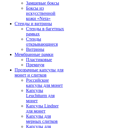
Замшевые боксы
Боксы из
искусственной
кожи «Nera»
Стенды и витрины
Стенды в багетных
рамках
Стенды
открывающиеся
Витрины
Мембранные рамки
Пластиковые
Премиум
Прозрачные капсулы для
монет и слитков
Российские
капсулы для монет
Капсулы
Leuchtturm для
монет
Капсулы Lindner
для монет
Капсулы для
мерных слитков
Капсулы для