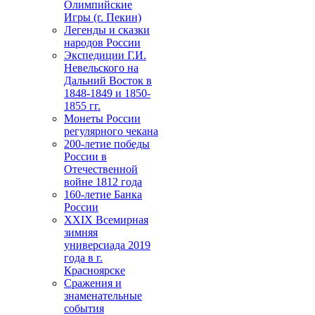
Олимпийские
Игры (г. Пекин)
Легенды и сказки
народов России
Экспедиции Г.И.
Невельского на
Дальний Восток в
1848-1849 и 1850-
1855 гг.
Монеты России
регулярного чекана
200-летие победы
России в
Отечественной
войне 1812 года
160-летие Банка
России
ХХIХ Всемирная
зимняя
универсиада 2019
года в г.
Красноярске
Сражения и
знаменательные
события