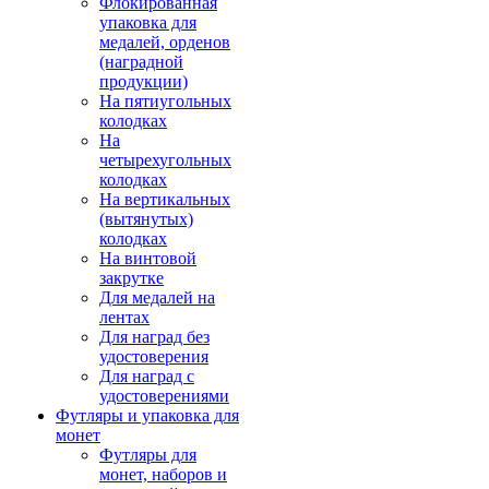
Флокированная
упаковка для
медалей, орденов
(наградной
продукции)
На пятиугольных
колодках
На
четырехугольных
колодках
На вертикальных
(вытянутых)
колодках
На винтовой
закрутке
Для медалей на
лентах
Для наград без
удостоверения
Для наград с
удостоверениями
Футляры и упаковка для
монет
Футляры для
монет, наборов и