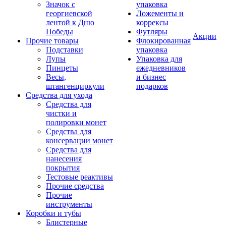
Значок с
упаковка
георгиевской
Ложементы и
лентой к Дню
коррексы
Победы
Футляры
Акции
Прочие товары
Флокированная
Подставки
упаковка
Лупы
Упаковка для
Пинцеты
ежедневников
Весы,
и бизнес
штангенциркули
подарков
Средства для ухода
Средства для
чистки и
полировки монет
Средства для
консервации монет
Средства для
нанесения
покрытия
Тестовые реактивы
Прочие средства
Прочие
инструменты
Коробки и тубы
Блистерные