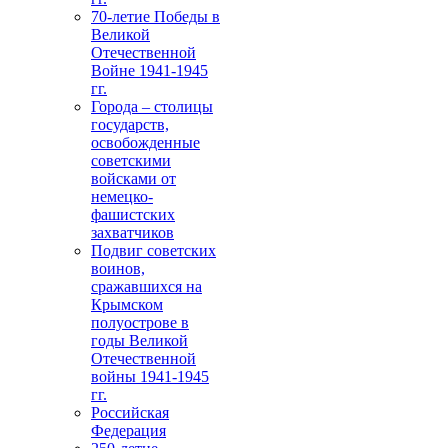
70-летие Победы в
Великой
Отечественной
Войне 1941-1945
гг.
Города – столицы
государств,
освобожденные
советскими
войсками от
немецко-
фашистских
захватчиков
Подвиг советских
воинов,
сражавшихся на
Крымском
полуострове в
годы Великой
Отечественной
войны 1941-1945
гг.
Российская
Федерация