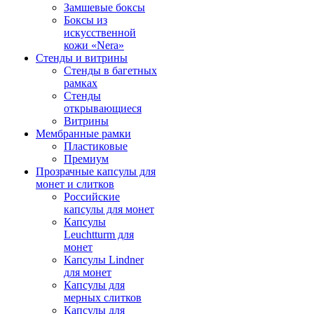
Замшевые боксы
Боксы из
искусственной
кожи «Nera»
Стенды и витрины
Стенды в багетных
рамках
Стенды
открывающиеся
Витрины
Мембранные рамки
Пластиковые
Премиум
Прозрачные капсулы для
монет и слитков
Российские
капсулы для монет
Капсулы
Leuchtturm для
монет
Капсулы Lindner
для монет
Капсулы для
мерных слитков
Капсулы для