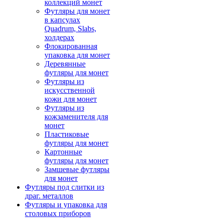
коллекций монет
Футляры для монет
в капсулах
Quadrum, Slabs,
холдерах
Флокированная
упаковка для монет
Деревянные
футляры для монет
Футляры из
искусственной
кожи для монет
Футляры из
кожзаменителя для
монет
Пластиковые
футляры для монет
Картонные
футляры для монет
Замшевые футляры
для монет
Футляры под слитки из
драг. металлов
Футляры и упаковка для
столовых приборов