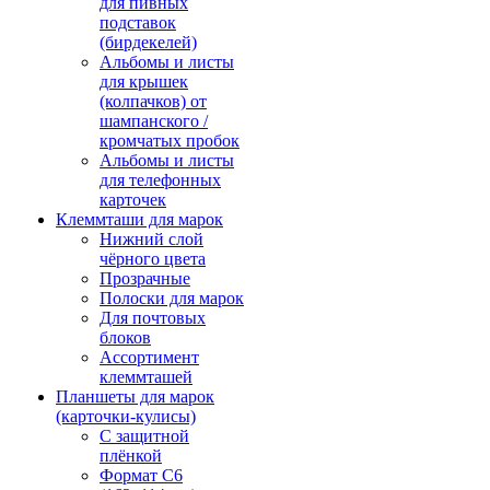
для пивных
подставок
(бирдекелей)
Альбомы и листы
для крышек
(колпачков) от
шампанского /
кромчатых пробок
Альбомы и листы
для телефонных
карточек
Клеммташи для марок
Нижний слой
чёрного цвета
Прозрачные
Полоски для марок
Для почтовых
блоков
Ассортимент
клеммташей
Планшеты для марок
(карточки-кулисы)
С защитной
плёнкой
Формат C6