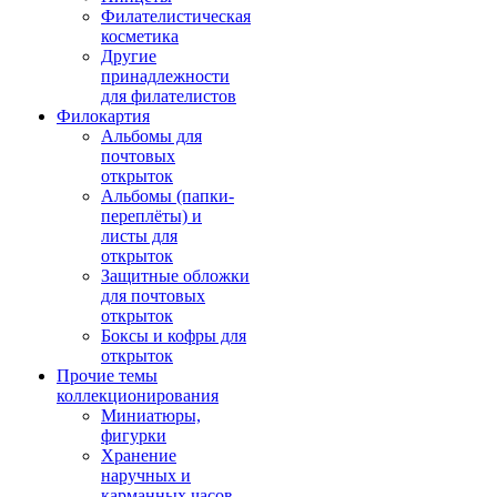
Филателистическая
косметика
Другие
принадлежности
для филателистов
Филокартия
Альбомы для
почтовых
открыток
Альбомы (папки-
переплёты) и
листы для
открыток
Защитные обложки
для почтовых
открыток
Боксы и кофры для
открыток
Прочие темы
коллекционирования
Миниатюры,
фигурки
Хранение
наручных и
карманных часов