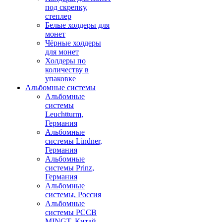
под скрепку,
степлер
Белые холдеры для
монет
Чёрные холдеры
для монет
Холдеры по
количеству в
упаковке
Альбомные системы
Альбомные
системы
Leuchtturm,
Германия
Альбомные
системы Lindner,
Германия
Альбомные
системы Prinz,
Германия
Альбомные
системы, Россия
Альбомные
системы PCCB
MINGT, Китай