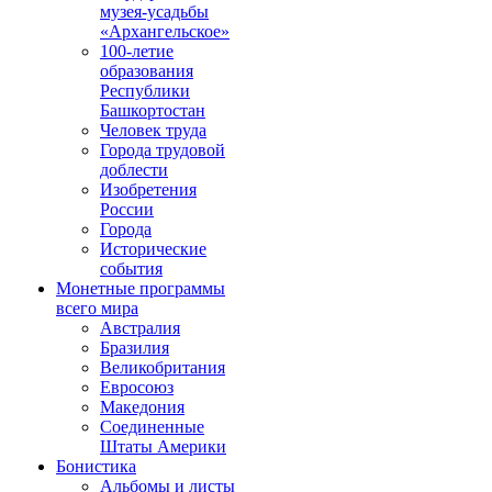
музея-усадьбы
«Архангельское»
100-летие
образования
Республики
Башкортостан
Человек труда
Города трудовой
доблести
Изобретения
России
Города
Исторические
события
Монетные программы
всего мира
Австралия
Бразилия
Великобритания
Евросоюз
Македония
Соединенные
Штаты Америки
Бонистика
Альбомы и листы