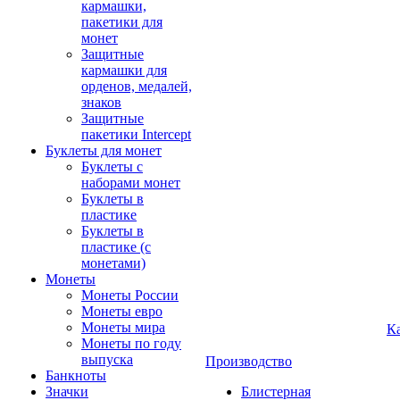
кармашки,
пакетики для
монет
Защитные
кармашки для
орденов, медалей,
знаков
Защитные
пакетики Intercept
Буклеты для монет
Буклеты с
наборами монет
Буклеты в
пластике
Буклеты в
пластике (с
монетами)
Монеты
Монеты России
Монеты евро
Монеты мира
К
Монеты по году
выпуска
Производство
Банкноты
Значки
Блистерная