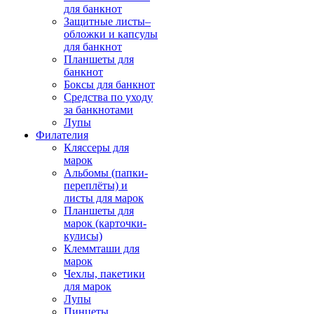
для банкнот
Защитные листы–
обложки и капсулы
для банкнот
Планшеты для
банкнот
Боксы для банкнот
Средства по уходу
за банкнотами
Лупы
Филателия
Кляссеры для
марок
Альбомы (папки-
переплёты) и
листы для марок
Планшеты для
марок (карточки-
кулисы)
Клеммташи для
марок
Чехлы, пакетики
для марок
Лупы
Пинцеты