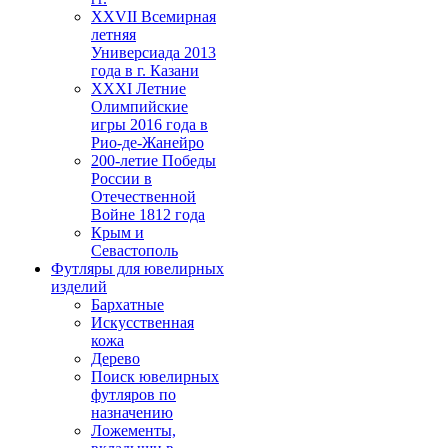
XXVII Всемирная
летняя
Универсиада 2013
года в г. Казани
XXXI Летние
Олимпийские
игры 2016 года в
Рио-де-Жанейро
200-летие Победы
России в
Отечественной
Войне 1812 года
Крым и
Севастополь
Футляры для ювелирных
изделий
Бархатные
Искусственная
кожа
Дерево
Поиск ювелирных
футляров по
назначению
Ложементы,