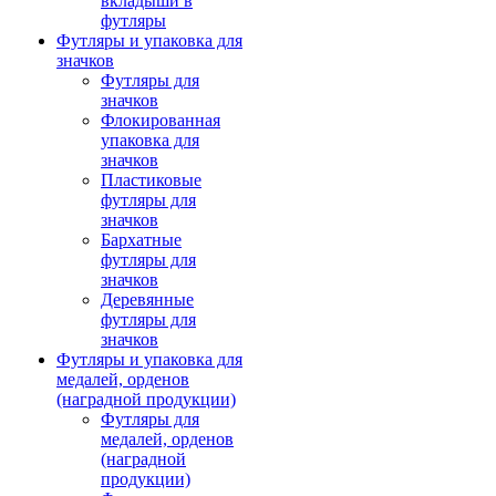
вкладыши в
футляры
Футляры и упаковка для
значков
Футляры для
значков
Флокированная
упаковка для
значков
Пластиковые
футляры для
значков
Бархатные
футляры для
значков
Деревянные
футляры для
значков
Футляры и упаковка для
медалей, орденов
(наградной продукции)
Футляры для
медалей, орденов
(наградной
продукции)